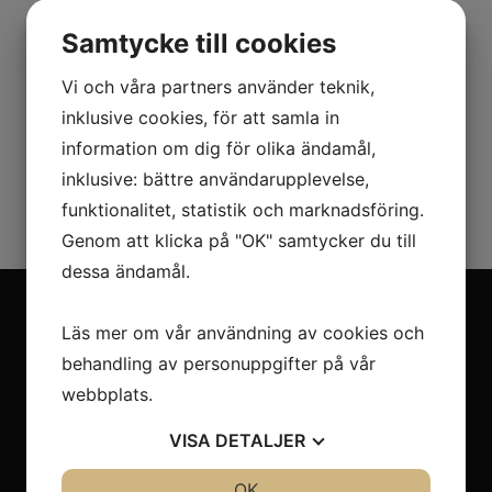
M-23 PB
Samtycke till cookies
Vi och våra partners använder teknik,
Manuell wirestans och bindare 2:1
inklusive cookies, för att samla in
- För wirestorlekar nr. 10-16
information om dig för olika ändamål,
inklusive: bättre användarupplevelse,
funktionalitet, statistik och marknadsföring.
Genom att klicka på "OK" samtycker du till
dessa ändamål.
Meny
Läs mer om vår användning av cookies och
behandling av personuppgifter på vår
Start
webbplats.
Produkter
Service
VISA
DETALJER
Integritetspolicy
JA
NEJ
OK
JA
NEJ
Cookies