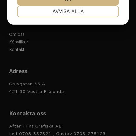
NÖDVÄNDIG
INSTÄLLNINGAR
AVVISA ALLA
Övrigt
JA
NEJ
JA
NEJ
MARKNADSFÖRING
STATISTIK
Om oss
Köpvillkor
Kontakt
Adress
Gruvgatan 35 A
421 30 Västra Frölunda
Kontakta oss
After Print Grafiska AB
Leif 0708-337321 , Gustav 0703-275123