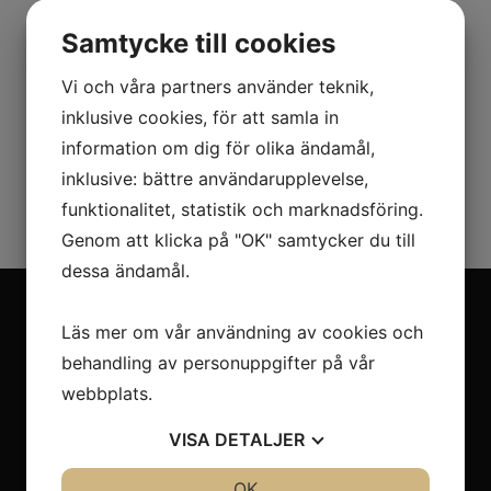
M-23 PB
Samtycke till cookies
Vi och våra partners använder teknik,
Manuell wirestans och bindare 2:1
inklusive cookies, för att samla in
- För wirestorlekar nr. 10-16
information om dig för olika ändamål,
inklusive: bättre användarupplevelse,
funktionalitet, statistik och marknadsföring.
Genom att klicka på "OK" samtycker du till
dessa ändamål.
Meny
Läs mer om vår användning av cookies och
behandling av personuppgifter på vår
Start
webbplats.
Produkter
Service
VISA
DETALJER
Integritetspolicy
JA
NEJ
OK
JA
NEJ
Cookies