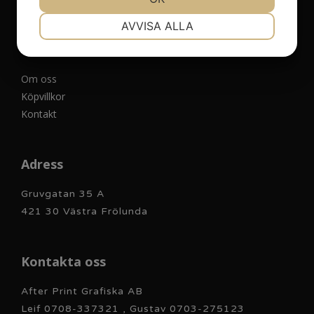
NÖDVÄNDIG
INSTÄLLNINGAR
AVVISA ALLA
Övrigt
JA
NEJ
JA
NEJ
MARKNADSFÖRING
STATISTIK
Om oss
Köpvillkor
Kontakt
Adress
Gruvgatan 35 A
421 30 Västra Frölunda
Kontakta oss
After Print Grafiska AB
Leif 0708-337321 , Gustav 0703-275123